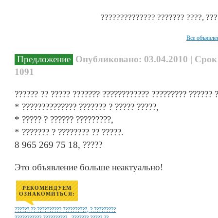
?????????????? ??????? ????, ??
Все объявле
Предложение
Опубликовано: 03.04.2010 | Срок
1091
?????? ?? ????? ??????? ???????????? ????????? ?????? 
* ?????????????? ??????? ? ????? ?????,
* ????? ? ?????? ?????????,
* ??????? ? ???????? ?? ?????.
8 965 269 75 18, ?????
Это объявление больше неактуально!
РЕКОМЕНДУЕМ
ОЗНАКОМИТЬСЯ:
?????? ?? ?????????? ??????????, ?.?????????