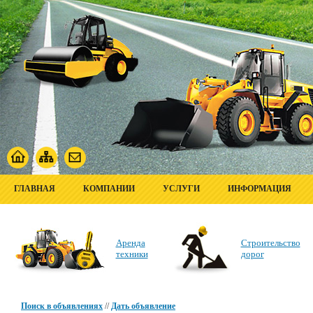
ГЛАВНАЯ
КОМПАНИИ
УСЛУГИ
ИНФОРМАЦИЯ
Аренда
Строительство
техники
дорог
Поиск в объявлениях
//
Дать объявление