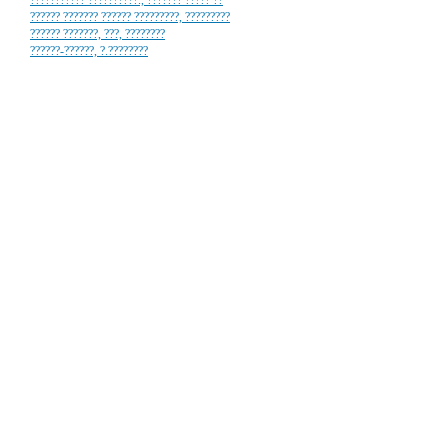
??????????? ??????????., ??????? ????? ??
?????? ??????? ?????? ?????????, ?????????
?????? ???????, ???, ????????
??????-??????, ?.????????