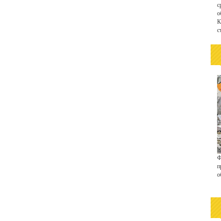
с
о
К
с
Ф
п
о