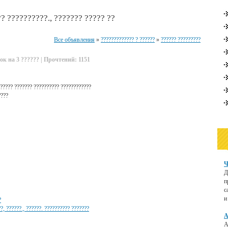
? ??????????., ??????? ????? ??
Все объявления
»
????????????? ? ??????
»
?????? ?????????
ок на 3 ?????? | Прочтений: 1151
????? ??????? ?????????? ????????????
????
Ч
Д
п
с
и
?
?, ??????., ??????. ?????????? ???????
А
А