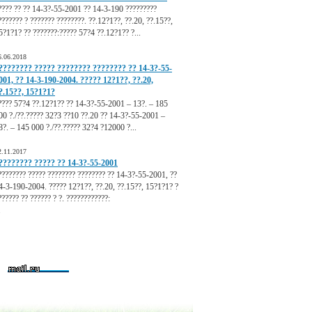
???? ?? ?? 14-3?-55-2001 ?? 14-3-190 ?????????
??????? ? ??????? ????????. ??.12?1??, ??.20, ??.15??,
5?1?1? ?? ???????:????? 57?4 ??.12?1?? ?...
6.06.2018
???????? ????? ???????? ???????? ?? 14-3?-55-
001, ?? 14-3-190-2004. ????? 12?1??, ??.20,
?.15??, 15?1?1?
???? 57?4 ??.12?1?? ?? 14-3?-55-2001 – 13?. – 185
00 ?./??.????? 32?3 ??10 ??.20 ?? 14-3?-55-2001 –
8?. – 145 000 ?./??.????? 32?4 ?12000 ?...
2.11.2017
???????? ????? ?? 14-3?-55-2001
???????? ????? ???????? ???????? ?? 14-3?-55-2001, ??
4-3-190-2004. ????? 12?1??, ??.20, ??.15??, 15?1?1? ?
?????? ?? ?????? ? ?. ????????????:
.