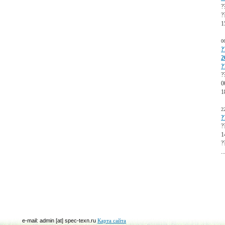
?
?
1
0
?
2
?
?
0
1
2
?
?
1
?
..
e-mail: admin [at] spec-texn.ru
Карта сайта