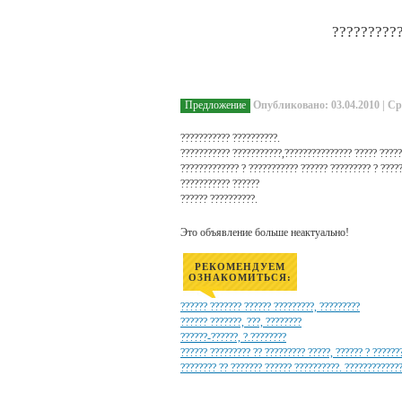
??????????
Предложение
Опубликовано: 03.04.2010 | Ср
??????????? ??????????.
??????????? ???????????,??????????????? ????? ?????
????????????? ? ??????????? ?????? ????????? ? ????
??????????? ??????
?????? ??????????.
Это объявление больше неактуально!
РЕКОМЕНДУЕМ
ОЗНАКОМИТЬСЯ:
?????? ??????? ?????? ?????????, ?????????
?????? ???????, ???, ????????
??????-??????, ?.????????
?????? ????????? ?? ????????? ?????, ?????? ? ??????
???????? ?? ??????? ?????? ??????????. ?????????????