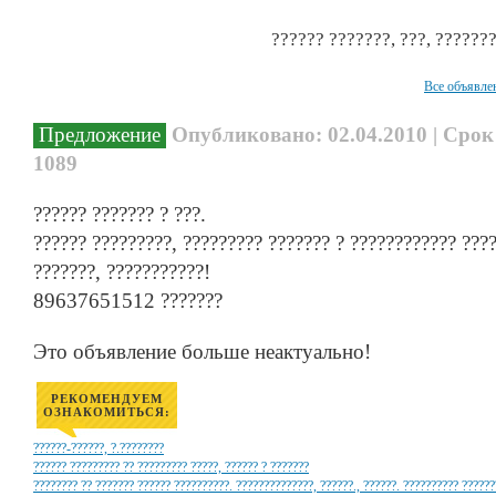
?????? ???????, ???, ??????
Все объявле
Предложение
Опубликовано: 02.04.2010 | Срок
1089
?????? ??????? ? ???.
?????? ?????????, ????????? ??????? ? ???????????? ????
???????, ???????????!
89637651512 ???????
Это объявление больше неактуально!
РЕКОМЕНДУЕМ
ОЗНАКОМИТЬСЯ:
??????-??????, ?.????????
?????? ????????? ?? ????????? ?????, ?????? ? ???????
???????? ?? ??????? ?????? ??????????. ??????????????, ??????., ??????. ?????????? ??????