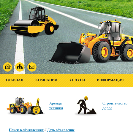
ГЛАВНАЯ
КОМПАНИИ
УСЛУГИ
ИНФОРМАЦИЯ
Аренда
Строительство
техники
дорог
Поиск в объявлениях
//
Дать объявление