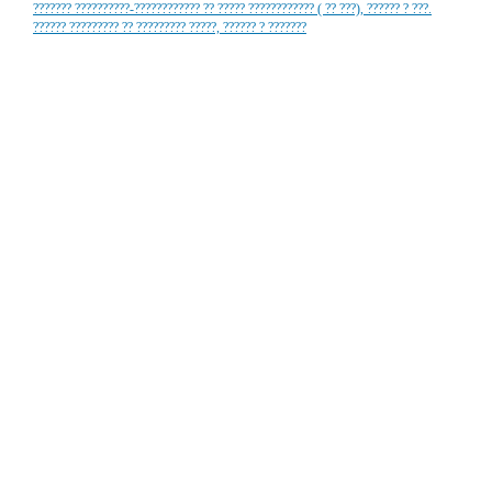
??????? ??????????-???????????? ?? ????? ???????????? ( ?? ???), ?????? ? ???.
?????? ????????? ?? ????????? ?????, ?????? ? ???????