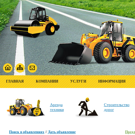
ГЛАВНАЯ
КОМПАНИИ
УСЛУГИ
ИНФОРМАЦИЯ
Аренда
Строительство
техники
дорог
Поиск в объявлениях
//
Дать объявление
Пред