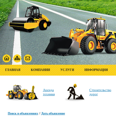
ГЛАВНАЯ
КОМПАНИИ
УСЛУГИ
ИНФОРМАЦИЯ
Аренда
Строительство
техники
дорог
Поиск в объявлениях
//
Дать объявление