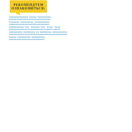
РЕКОМЕНДУЕМ
ОЗНАКОМИТЬСЯ:
????????????? ????? ?????????
??????? ?????????-??????????
?????????? ???, ?????? ???, ????, ????
????????? ???????? ?? ???????? ??????????
????? ????????? ?????????