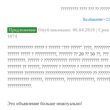
????????? ???? ??? ?? ?????
Все объявления
»
???
Предложение
Опубликовано: 06.04.2010 | Срок
1074
????????????? ????? ? ?????? "??? ?????" ????, ????????
?????? ????? ? ???????????, ??????? ?? 20 ?? 50 ??, ???
?????????. ?????? ? ???????????? ?????? ????????? ????
??????? ?? ??????, ???????? ? ??????? ? ????? ?????? ??
???????? ?????????? ??????????????? ???????? ?? ??????
??????????? ??????, ??????????, ??????????????, ??????
????????????.
Это объявление больше неактуально!