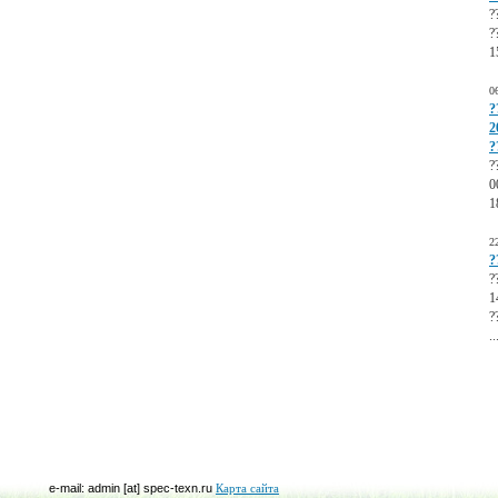
?
?
1
0
?
2
?
?
0
1
2
?
?
1
?
..
e-mail: admin [at] spec-texn.ru
Карта сайта