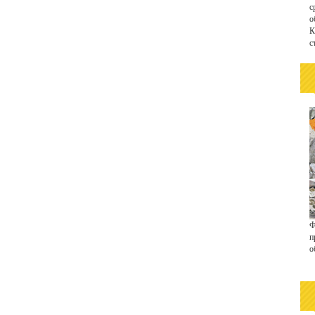
с
о
К
с
Ф
п
о