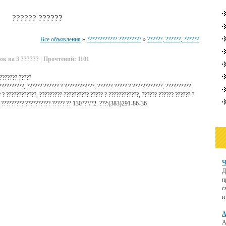
?????? ??????
Все объявления
»
???????????? ?????????
»
??????, ??????, ??????
ок на 3 ?????? | Прочтений: 1101
???????? ?????
??????????, ?????? ?????? ? ????????????, ?????? ????? ? ????????????, ??????????
 ? ????????????, ????????? ?????????? ????? ? ????????????, ?????? ?????? ?????? ?
. ????????? ?????????? ????? ?? 130???/?2. ???:(383)291-86-36
Ч
Д
п
с
и
А
А