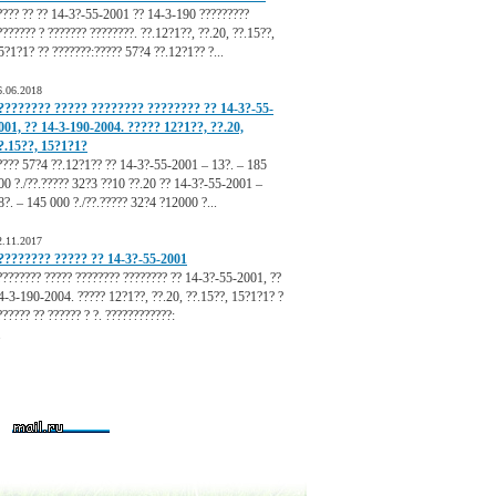
???? ?? ?? 14-3?-55-2001 ?? 14-3-190 ?????????
??????? ? ??????? ????????. ??.12?1??, ??.20, ??.15??,
5?1?1? ?? ???????:????? 57?4 ??.12?1?? ?...
6.06.2018
???????? ????? ???????? ???????? ?? 14-3?-55-
001, ?? 14-3-190-2004. ????? 12?1??, ??.20,
?.15??, 15?1?1?
???? 57?4 ??.12?1?? ?? 14-3?-55-2001 – 13?. – 185
00 ?./??.????? 32?3 ??10 ??.20 ?? 14-3?-55-2001 –
8?. – 145 000 ?./??.????? 32?4 ?12000 ?...
2.11.2017
???????? ????? ?? 14-3?-55-2001
???????? ????? ???????? ???????? ?? 14-3?-55-2001, ??
4-3-190-2004. ????? 12?1??, ??.20, ??.15??, 15?1?1? ?
?????? ?? ?????? ? ?. ????????????:
.