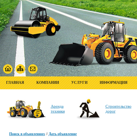
ГЛАВНАЯ
КОМПАНИИ
УСЛУГИ
ИНФОРМАЦИЯ
Аренда
Строительство
техники
дорог
Поиск в объявлениях
//
Дать объявление