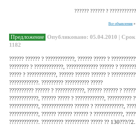
?????? ?????? ? ??????????
Все объявления
Предложение
Опубликовано: 05.04.2010 | Срок
1182
?????? ?????? ? ????????????, ?????? ????? ? ??????????
???????? ? ????????????, ????????????? ?????? ? ??????
????? ? ????????????, ?????? ?????? ?????? ? ??????????
????????????. ????????? ?????????? ?????
?????????? ?????? ? ????????????, ?????? ?????? ? ?????
????????????, ?????? ????? ? ????????????, ?????????? ?
????????????, ????????????? ?????? ? ????????????, ???
????????????, ?????? ?????? ?????? ? ????????????, ????
????????????. ????????? ?????????? ????? ?? 130???/?2