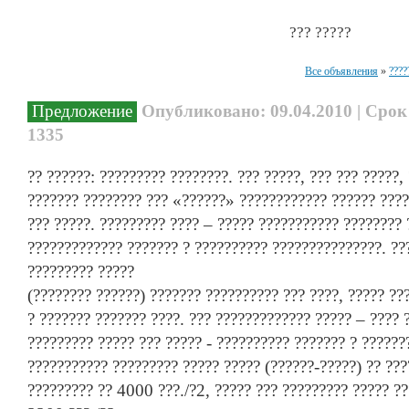
??? ?????
Все объявления
»
????
Предложение
Опубликовано: 09.04.2010 | Срок
1335
?? ??????: ????????? ????????. ??? ?????, ??? ??? ?????,
??????? ???????? ??? «??????» ???????????? ?????? ???
??? ?????. ????????? ???? – ????? ??????????? ????????
????????????? ??????? ? ?????????? ???????????????. ??
????????? ?????
(???????? ??????) ??????? ?????????? ??? ????, ????? ??
? ??????? ??????? ????. ??? ????????????? ????? – ???? 
????????? ????? ??? ????? - ?????????? ??????? ? ??????
??????????? ????????? ????? ????? (??????-?????) ?? ???
????????? ?? 4000 ???./?2, ????? ??? ????????? ????? ??