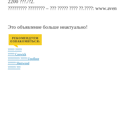
2200 ???./?2.
????????? ???????? – ??? ????? ???? ??.????: www.avent
Это объявление больше неактуально!
РЕКОМЕНДУЕМ
ОЗНАКОМИТЬСЯ:
????? ?????
????? Coswick
????????? ????? Upofloor
?????? Sherwood
?????? ???