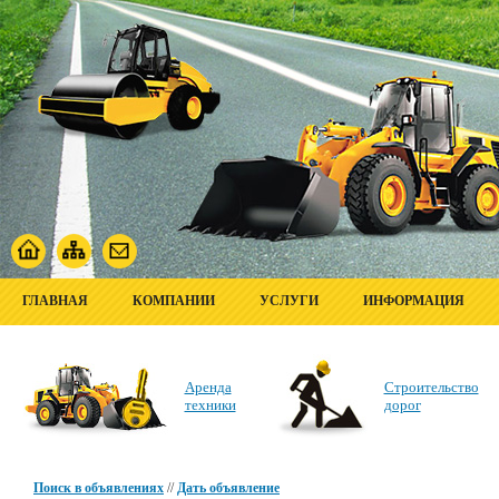
ГЛАВНАЯ
КОМПАНИИ
УСЛУГИ
ИНФОРМАЦИЯ
Аренда
Строительство
техники
дорог
Поиск в объявлениях
//
Дать объявление