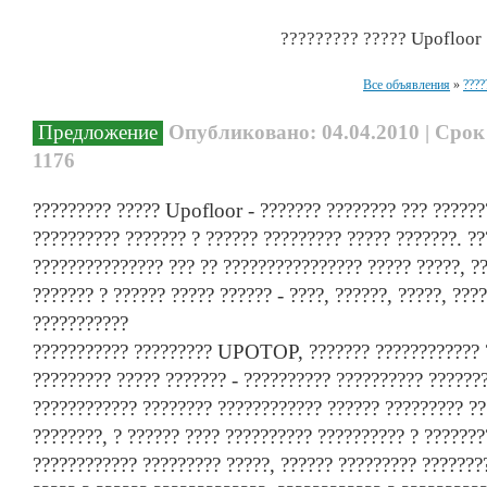
????????? ????? Upofloor
Все объявления
»
????
Предложение
Опубликовано: 04.04.2010 | Срок
1176
????????? ????? Upofloor - ??????? ???????? ??? ??????
?????????? ??????? ? ?????? ????????? ????? ???????. ?
??????????????? ??? ?? ???????????????? ????? ?????, ??
??????? ? ?????? ????? ?????? - ????, ??????, ?????, ???
???????????
??????????? ????????? UPOTOP, ??????? ???????????? ?
????????? ????? ??????? - ?????????? ?????????? ??????
???????????? ???????? ???????????? ?????? ????????? ?
????????, ? ?????? ???? ?????????? ?????????? ? ???????
???????????? ????????? ?????, ?????? ????????? ???????