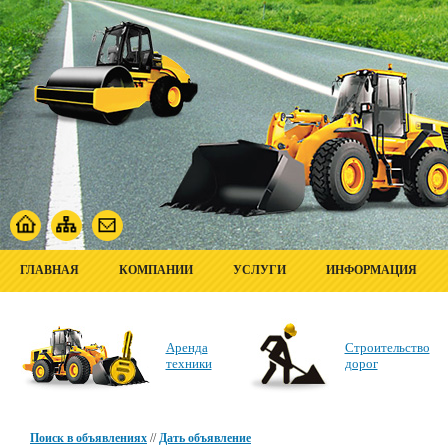
ГЛАВНАЯ
КОМПАНИИ
УСЛУГИ
ИНФОРМАЦИЯ
Аренда
Строительство
техники
дорог
Поиск в объявлениях
//
Дать объявление