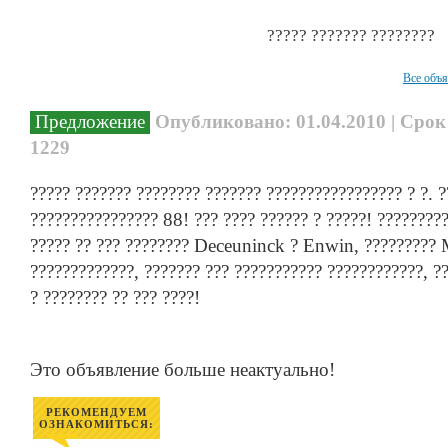
????? ??????? ????????
Все объ
Предложение
Опубликовано: 01.04.2010 | Срок
1229
????? ??????? ???????? ??????? ????????????????? ? ?. ?
???????????????? 88! ??? ???? ?????? ? ?????! ?????????
????? ?? ??? ???????? Deceuninck ? Enwin, ????????
?????????????, ??????? ??? ??????????? ????????????, ?
? ???????? ?? ??? ????!
Это объявление больше неактуально!
РЕКОМЕНДУЕМ
ОЗНАКОМИТЬСЯ: