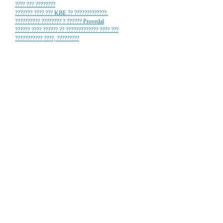
???? ??? ????????
??????? ???? ??? KBE ?? ?????????????.
?????????? ???????? ? ?????? Provedal
?????? ???? ?????? ?? ????????????? ???? ???
??????????? ????, ?????????