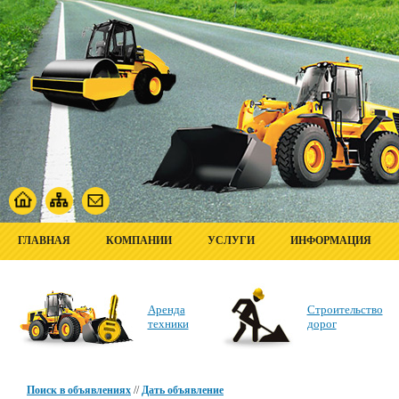
ГЛАВНАЯ
КОМПАНИИ
УСЛУГИ
ИНФОРМАЦИЯ
Аренда
Строительство
техники
дорог
Поиск в объявлениях
//
Дать объявление