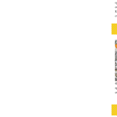
с
о
К
с
Ф
п
о