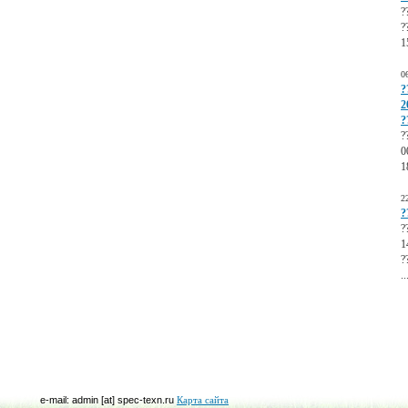
?
?
1
0
?
2
?
?
0
1
2
?
?
1
?
..
e-mail: admin [at] spec-texn.ru
Карта сайта