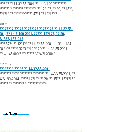
???? ?? ?? 14-3?-55-2001 ?? 14-3-190 ?????????
??????? ? ??????? ????????. ??.12?1??, ??.20, ??.15??,
5?1?1? ?? ???????:????? 57?4 ??.12?1?? ?...
6.06.2018
???????? ????? ???????? ???????? ?? 14-3?-55-
001, ?? 14-3-190-2004. ????? 12?1??, ??.20,
?.15??, 15?1?1?
???? 57?4 ??.12?1?? ?? 14-3?-55-2001 – 13?. – 185
00 ?./??.????? 32?3 ??10 ??.20 ?? 14-3?-55-2001 –
8?. – 145 000 ?./??.????? 32?4 ?12000 ?...
2.11.2017
???????? ????? ?? 14-3?-55-2001
???????? ????? ???????? ???????? ?? 14-3?-55-2001, ??
4-3-190-2004. ????? 12?1??, ??.20, ??.15??, 15?1?1? ?
?????? ?? ?????? ? ?. ????????????:
.