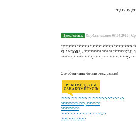
????????
Предложение
Опубликовано: 08.04.2010 | Ср
?????????? ???????? ? ?????? ??????? ??????????
SLAYDORS, - ??????????? ???? ?? ??????? KBE, R
???????, ??????, ?????, ?????, ?????????? ?????; - ??
Это объявление больше неактуально!
РЕКОМЕНДУЕМ
ОЗНАКОМИТЬСЯ:
?????? ???? ?????? ?? ????????????? ???? ???
??????????? ????, ?????????
????????????
?????????????????? ????????-??
???? ??? ????????