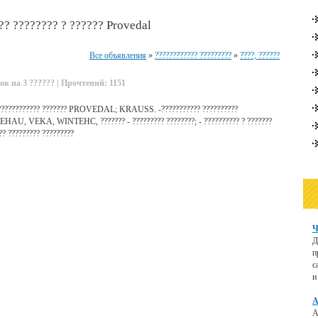
?? ???????? ? ?????? Provedal
Все объявления
»
???????????? ?????????
»
????, ??????
ок на 3 ?????? | Прочтений: 1151
?? ????????????? ??????? PROVEDAL; KRAUSS. -??????????? ??????????
EHAU, VEKA, WINTEHC, ??????? - ????????? ????????; - ?????????? ? ???????
??? ????????? ?????????
Ч
Д
п
с
и
А
А