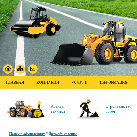
ГЛАВНАЯ
КОМПАНИИ
УСЛУГИ
ИНФОРМАЦИЯ
Аренда
Строительство
техники
дорог
Поиск в объявлениях
//
Дать объявление