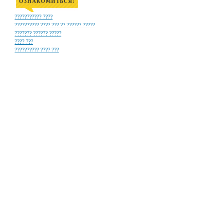
ОЗНАКОМИТЬСЯ:
??????????? ????
?????????? ???? ??? ?? ?????? ?????
??????? ?????? ?????
???? ???
?????????? ???? ???