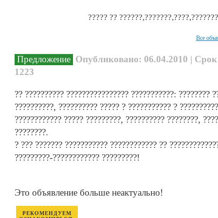
????? ?? ??????,???????,????,???????
Все объ
Предложение
Опубликовано: 06.04.2010 | Срок
1223
?? ?????????? ???????????????? ???????????: ???????? ??
??????????, ?????????? ????? ? ??????????? ? ?????????
???????????? ????? ?????????, ?????????? ????????, ????
????????.
? ??? ??????? ??????????? ???????????? ?? ?????????????
?????????-???????????? ?????????!
Это объявление больше неактуально!
РЕКОМЕНДУЕМ