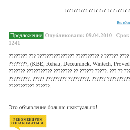
?????????? ???? ??? ?? ?????? 
Все объ
Предложение
Опубликовано: 09.04.2010 | Срок
1241
???????? ??? ???????????????? ?????????? ? ?????? ???? 
????????, (KBE, Rehau, Deceuninck, Wintech, Provedal
??????? ??????????? ???????? ?? ?????? ?????. ??? ?? ??
?????????. ????? ????????? ?????????. ?????? ??????????
??????????? ??????.
Это объявление больше неактуально!
РЕКОМЕНДУЕМ
ОЗНАКОМИТЬСЯ: