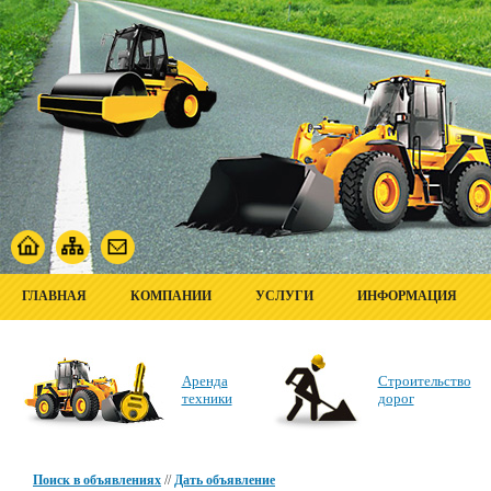
ГЛАВНАЯ
КОМПАНИИ
УСЛУГИ
ИНФОРМАЦИЯ
Аренда
Строительство
техники
дорог
Поиск в объявлениях
//
Дать объявление