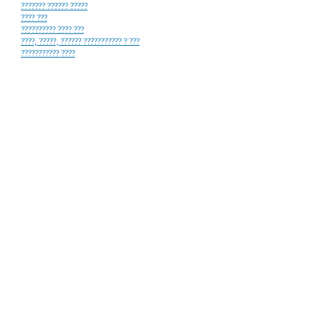
??????? ?????? ?????
???? ???
?????????? ???? ???
????, ?????, ?????? ??????????? ? ???
??????????? ????