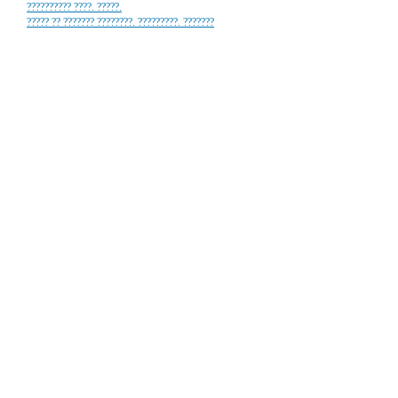
?????????? ????. ?????.
????? ?? ??????? ????????. ?????????. ???????