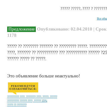
????? ?????, ???? ? ??????
Все объ
Предложение
Опубликовано: 02.04.2010 | Срок
1178
????? ?? ???????? ??????? ?? ????????? ?????. ?????????
????, ??????? ?? ??????????? ??? ??????????? ?????? ?25
?????? ????? ?? ?????.
Это объявление больше неактуально!
РЕКОМЕНДУЕМ
ОЗНАКОМИТЬСЯ:
?????????? ????. ???????? ????. ?????. ??????
?????????? ?????? ????, ?????? 35%
????? ?? ????????