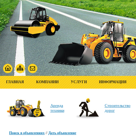
ГЛАВНАЯ
КОМПАНИИ
УСЛУГИ
ИНФОРМАЦИЯ
Аренда
Строительство
техники
дорог
Поиск в объявлениях
//
Дать объявление