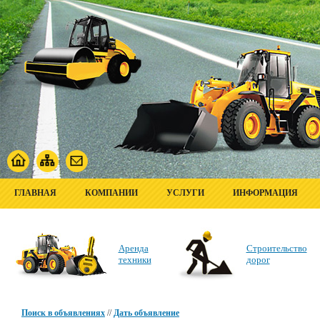
ГЛАВНАЯ
КОМПАНИИ
УСЛУГИ
ИНФОРМАЦИЯ
Аренда
Строительство
техники
дорог
Поиск в объявлениях
//
Дать объявление