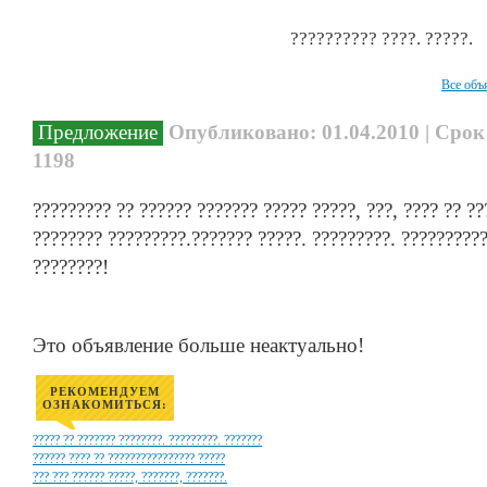
?????????? ????. ?????.
Все объ
Предложение
Опубликовано: 01.04.2010 | Срок
1198
????????? ?? ?????? ??????? ????? ?????, ???, ???? ?? ??
???????? ?????????.??????? ?????. ?????????. ??????????
????????!
Это объявление больше неактуально!
РЕКОМЕНДУЕМ
ОЗНАКОМИТЬСЯ:
????? ?? ??????? ????????. ?????????. ???????
?????? ???? ?? ???????????????? ?????
??? ??? ?????? ?????, ???????, ???????.