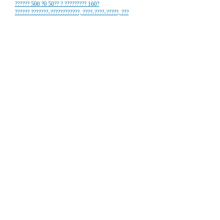
?????? 500 ?0 50?? ? ????????? 160?
?????? ???????-????????????, ????-????-?????, ???