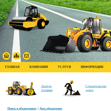
ГЛАВНАЯ
КОМПАНИИ
УСЛУГИ
ИНФОРМАЦИЯ
Аренда
Строительство
техники
дорог
Поиск в объявлениях
//
Дать объявление