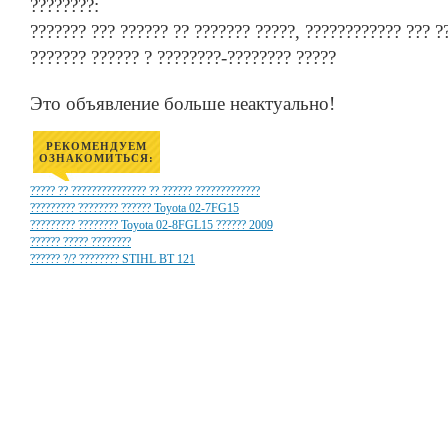
????????:
??????? ??? ?????? ?? ??????? ?????, ???????????? ??? 
??????? ?????? ? ????????-???????? ?????
Это объявление больше неактуально!
РЕКОМЕНДУЕМ
ОЗНАКОМИТЬСЯ:
????? ?? ??????????????? ?? ?????? ?????????????
????????? ???????? ?????? Toyota 02-7FG15
????????? ???????? Toyota 02-8FGL15 ?????? 2009
?????? ????? ????????
?????? ?/? ???????? STIHL BT 121