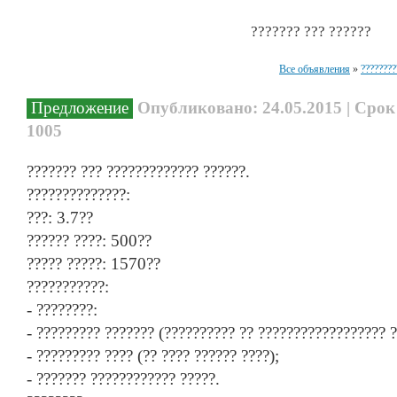
??????? ??? ??????
Все объявления
»
????????
Предложение
Опубликовано: 24.05.2015 | Срок
1005
??????? ??? ????????????? ??????.
??????????????:
???: 3.7??
?????? ????: 500??
????? ?????: 1570??
???????????:
- ????????:
- ????????? ??????? (?????????? ?? ?????????????????? ?
- ????????? ???? (?? ???? ?????? ????);
- ??????? ???????????? ?????.