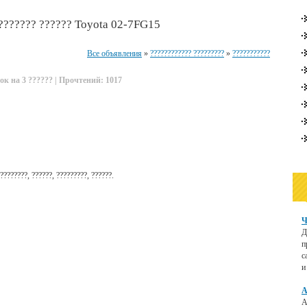
??????? ?????? Toyota 02-7FG15
Все объявления
»
???????????? ?????????
»
???????????
ок на 3 ?????? | Прочтений: 1017
????????, ??????, ?????????, ??????.
Ч
Д
п
с
и
А
А