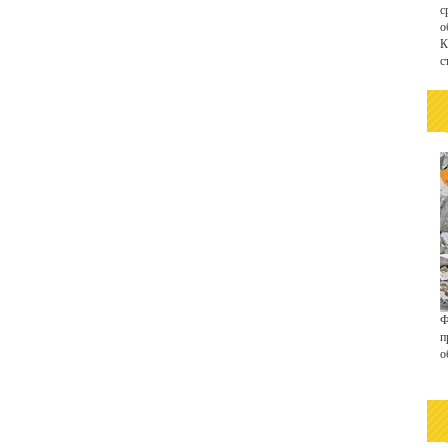
с
о
К
с
Ф
п
о