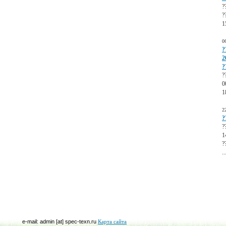
?
?
1
0
?
2
?
?
0
1
2
?
?
1
?
..
e-mail: admin [at] spec-texn.ru
Карта сайта