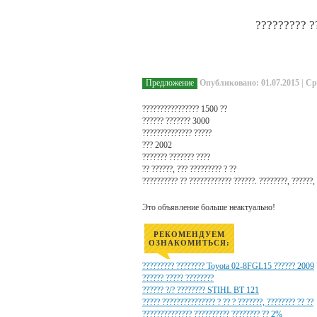
????????? ?
Предложение
Опубликовано: 01.07.2015 | Ср
???????????????? 1500 ??
?????? ??????? 3000
?????????????? ?????
??? 2002
??????? ??????? ????
?? ??????, ??? ????????? ? ??
?????????? ?? ???????????? ??????. ????????, ??????, 
Это объявление больше неактуально!
РЕКОМЕНДУЕМ
ОЗНАКОМИТЬСЯ:
????????? ???????? Toyota 02-8FGL15 ?????? 2009
?????? ????? ????????
?????? ?/? ???????? STIHL BT 121
????? ??????????????? ? ?? ? ???????, ???????? ?? ??
?????????????? ?????????? ???????? ?? 2%