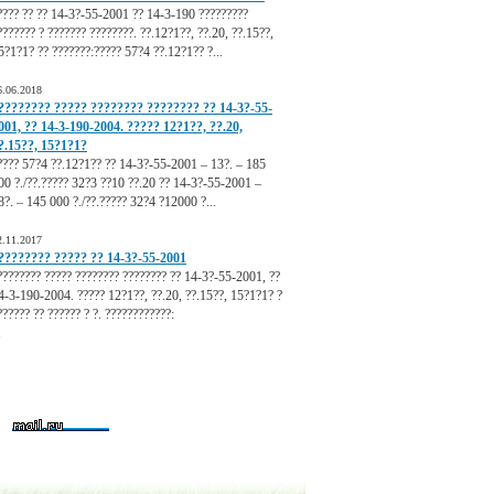
???? ?? ?? 14-3?-55-2001 ?? 14-3-190 ?????????
??????? ? ??????? ????????. ??.12?1??, ??.20, ??.15??,
5?1?1? ?? ???????:????? 57?4 ??.12?1?? ?...
6.06.2018
???????? ????? ???????? ???????? ?? 14-3?-55-
001, ?? 14-3-190-2004. ????? 12?1??, ??.20,
?.15??, 15?1?1?
???? 57?4 ??.12?1?? ?? 14-3?-55-2001 – 13?. – 185
00 ?./??.????? 32?3 ??10 ??.20 ?? 14-3?-55-2001 –
8?. – 145 000 ?./??.????? 32?4 ?12000 ?...
2.11.2017
???????? ????? ?? 14-3?-55-2001
???????? ????? ???????? ???????? ?? 14-3?-55-2001, ??
4-3-190-2004. ????? 12?1??, ??.20, ??.15??, 15?1?1? ?
?????? ?? ?????? ? ?. ????????????:
.