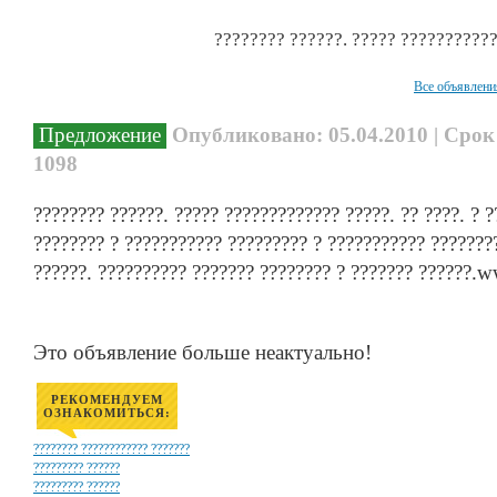
???????? ??????. ????? ??????????
Все объявлени
Предложение
Опубликовано: 05.04.2010 | Срок
1098
???????? ??????. ????? ????????????? ?????. ?? ????. ? ?
???????? ? ??????????? ????????? ? ??????????? ???????
??????. ?????????? ??????? ???????? ? ??????? ??????.
Это объявление больше неактуально!
РЕКОМЕНДУЕМ
ОЗНАКОМИТЬСЯ:
???????? ???????????? ???????
????????? ??????
????????? ??????