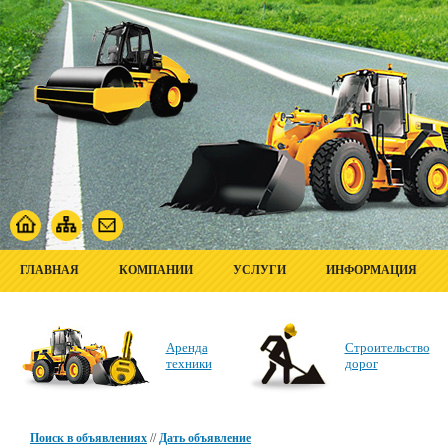
ГЛАВНАЯ
КОМПАНИИ
УСЛУГИ
ИНФОРМАЦИЯ
Аренда
Строительство
техники
дорог
Поиск в объявлениях
//
Дать объявление