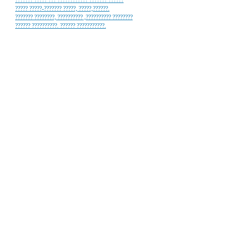
??????? ????? ??? ???????????? ??????? ??????
????? ?????-??????? ?????, ?????,??????.
??????? ????????, ?????????? ,?????????? ????????
?????? ??????????. ?????? ???????????.