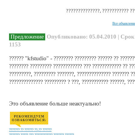
??????????????, ??????????? ??
Все объявлени
Предложение
Опубликовано: 05.04.2010 | Срок
1153
?????? "kfstudio" - ???????? ????????? ?????? ?? ??????
???????? ????????? ???????????? ??? ???????????? ?? ??
?????????, ????????? ???????, ?????????????? ??????? ??
?????????????? ????????? ? ???, ??????????? ??????, ??
Это объявление больше неактуально!
РЕКОМЕНДУЕМ
ОЗНАКОМИТЬСЯ:
??????? ?? ?????? ??-?? ??????