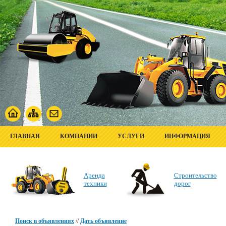
ГЛАВНАЯ
КОМПАНИИ
УСЛУГИ
ИНФОРМАЦИЯ
Аренда
Строительство
техники
дорог
Поиск в объявлениях
//
Дать объявление