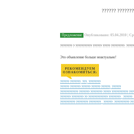
?????? ???????
Предложение
Опубликовано: 05.04.2010 | Ср
???????? ? ??????????? ?????? ????? ?????????. ?????
Это объявление больше неактуально!
РЕКОМЕНДУЕМ
ОЗНАКОМИТЬСЯ:
?????? ???????, ???, ????????
?????? ???????.?????? ?????? ??????, ??????
???????????? ??????? ???????? ????? ??????????? ???
??????? ???????? ?? ????????????? ????????., ??????.
?????????? ???????? ????????., ??????. ?????????? ??