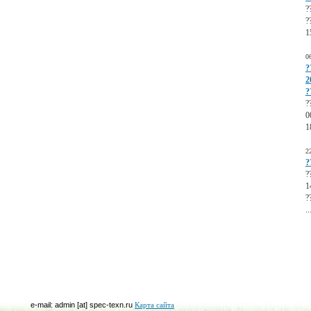
?
?
1
0
?
2
?
?
0
1
2
?
?
1
?
..
e-mail: admin [at] spec-texn.ru
Карта сайта