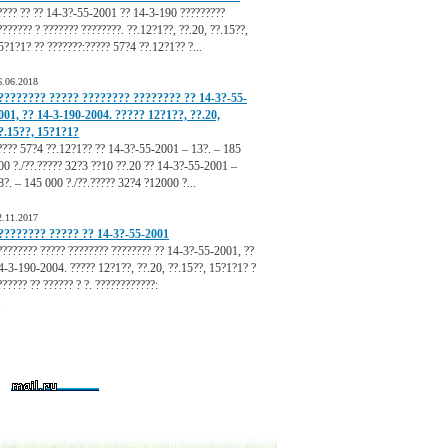
???? ?? ?? 14-3?-55-2001 ?? 14-3-190 ?????????
??????? ? ??????? ????????. ??.12?1??, ??.20, ??.15??,
5?1?1? ?? ???????:????? 57?4 ??.12?1?? ?...
6.06.2018
???????? ????? ???????? ???????? ?? 14-3?-55-
001, ?? 14-3-190-2004. ????? 12?1??, ??.20,
?.15??, 15?1?1?
???? 57?4 ??.12?1?? ?? 14-3?-55-2001 – 13?. – 185
00 ?./??.????? 32?3 ??10 ??.20 ?? 14-3?-55-2001 –
8?. – 145 000 ?./??.????? 32?4 ?12000 ?...
2.11.2017
???????? ????? ?? 14-3?-55-2001
???????? ????? ???????? ???????? ?? 14-3?-55-2001, ??
4-3-190-2004. ????? 12?1??, ??.20, ??.15??, 15?1?1? ?
?????? ?? ?????? ? ?. ????????????:
.