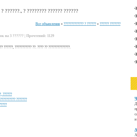
 ? ??????., ? ???????? ?????? ??????
Все объявления
»
????????????? ? ??????
»
?????? ???????
ок на 3 ?????? | Прочтений: 1129
?? ??????, ??????????? ??. ???? ?? ??????????????.
?, ??????
Ч
 ?????????? ???????
Д
?????
п
с
и
А
А