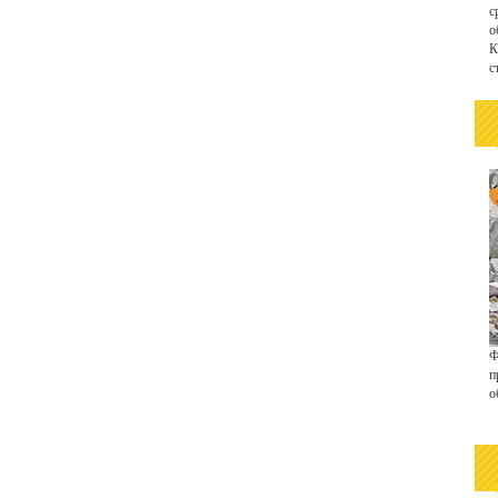
с
о
К
с
Ф
п
о