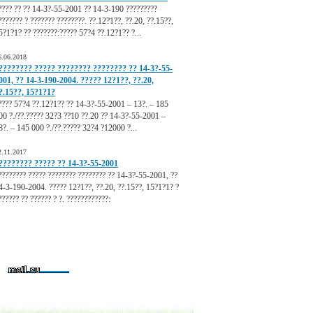
???? ?? ?? 14-3?-55-2001 ?? 14-3-190 ?????????
??????? ? ??????? ????????. ??.12?1??, ??.20, ??.15??,
5?1?1? ?? ???????:????? 57?4 ??.12?1?? ?...
6.06.2018
???????? ????? ???????? ???????? ?? 14-3?-55-
001, ?? 14-3-190-2004. ????? 12?1??, ??.20,
?.15??, 15?1?1?
???? 57?4 ??.12?1?? ?? 14-3?-55-2001 – 13?. – 185
00 ?./??.????? 32?3 ??10 ??.20 ?? 14-3?-55-2001 –
8?. – 145 000 ?./??.????? 32?4 ?12000 ?...
2.11.2017
???????? ????? ?? 14-3?-55-2001
???????? ????? ???????? ???????? ?? 14-3?-55-2001, ??
4-3-190-2004. ????? 12?1??, ??.20, ??.15??, 15?1?1? ?
?????? ?? ?????? ? ?. ????????????:
.