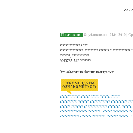
????
Предложение
Опубликовано: 01.04.2010 | Ср
?????? ??????? ? ???.
?????? ?????????, ????????? ??????? ? ???????????? ?
???????, ???????????!
89637651512 ???????
Это объявление больше неактуально!
РЕКОМЕНДУЕМ
ОЗНАКОМИТЬСЯ:
?????? ???????.?????? ?????? ??????, ??????
???????????? ??????? ???????? ????? ??????????? ???
??????? ???????? ?? ????????????? ????????., ??????.
?????????? ???????? ????????., ??????. ?????????? ??
????????????? ? ?????? ?????????, ???????, ??????., 