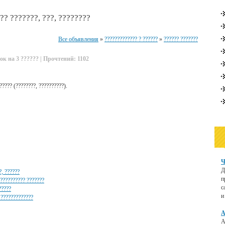
?? ???????, ???, ????????
Все объявления
»
????????????? ? ??????
»
?????? ???????
ок на 3 ?????? | Прочтений: 1102
????? (????????, ??????????).
Ч
Д
?, ??????
п
 ?????????? ???????
с
?????
и
?.?????????????
А
А