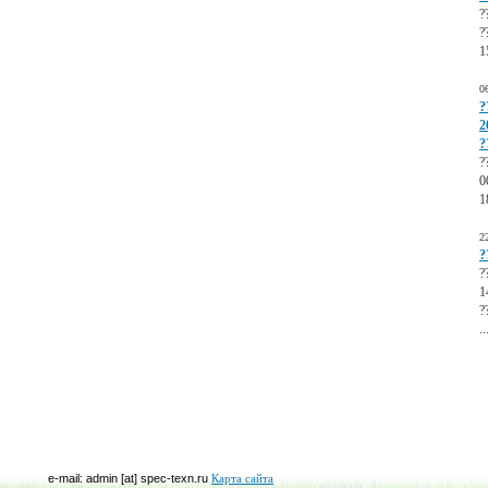
?
?
1
0
?
2
?
?
0
1
2
?
?
1
?
..
e-mail: admin [at] spec-texn.ru
Карта сайта