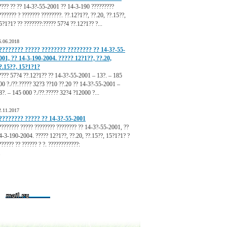
???? ?? ?? 14-3?-55-2001 ?? 14-3-190 ?????????
??????? ? ??????? ????????. ??.12?1??, ??.20, ??.15??,
5?1?1? ?? ???????:????? 57?4 ??.12?1?? ?...
6.06.2018
???????? ????? ???????? ???????? ?? 14-3?-55-
001, ?? 14-3-190-2004. ????? 12?1??, ??.20,
?.15??, 15?1?1?
???? 57?4 ??.12?1?? ?? 14-3?-55-2001 – 13?. – 185
00 ?./??.????? 32?3 ??10 ??.20 ?? 14-3?-55-2001 –
8?. – 145 000 ?./??.????? 32?4 ?12000 ?...
2.11.2017
???????? ????? ?? 14-3?-55-2001
???????? ????? ???????? ???????? ?? 14-3?-55-2001, ??
4-3-190-2004. ????? 12?1??, ??.20, ??.15??, 15?1?1? ?
?????? ?? ?????? ? ?. ????????????:
.