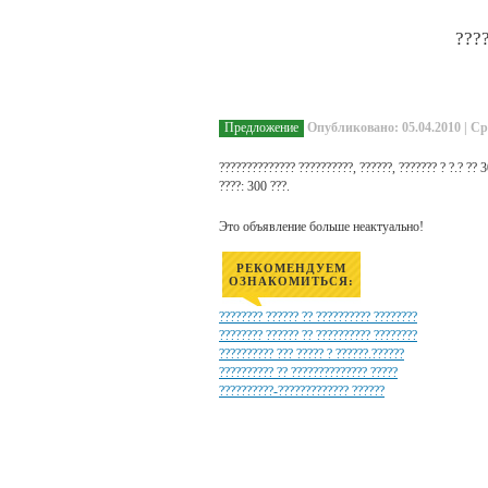
???
Предложение
Опубликовано: 05.04.2010 | Ср
?????????????? ??????????, ??????, ??????? ? ?.? ?? 
????: 300 ???.
Это объявление больше неактуально!
РЕКОМЕНДУЕМ
ОЗНАКОМИТЬСЯ:
???????? ?????? ?? ?????????? ????????
???????? ?????? ?? ?????????? ????????
?????????? ??? ????? ? ??????.??????
?????????? ?? ?????????????? ?????
??????????-????????????? ??????