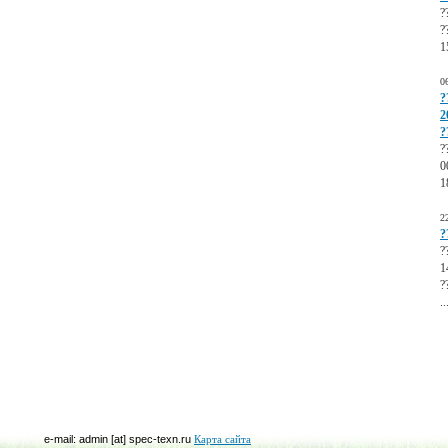
?
?
1
0
?
2
?
?
0
1
2
?
?
1
?
..
e-mail: admin [at] spec-texn.ru
Карта сайта