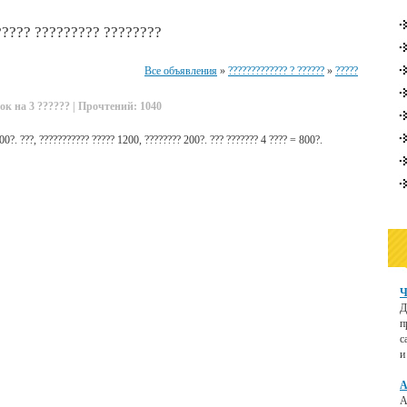
????? ????????? ????????
Все объявления
»
????????????? ? ??????
»
?????
ок на 3 ?????? | Прочтений: 1040
300?. ???, ??????????? ????? 1200, ???????? 200?. ??? ??????? 4 ???? = 800?.
Ч
Д
п
с
и
А
А