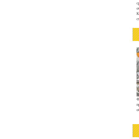
с
о
К
с
Ф
п
о