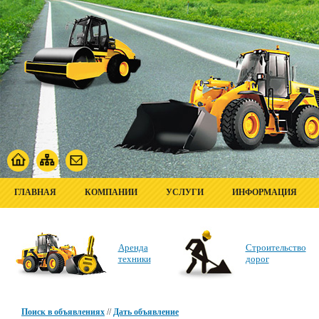
ГЛАВНАЯ
КОМПАНИИ
УСЛУГИ
ИНФОРМАЦИЯ
Аренда
Строительство
техники
дорог
Поиск в объявлениях
//
Дать объявление