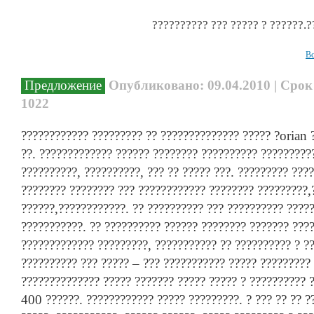
?????????? ??? ????? ? ??????.?
Вс
Предложение
Опубликовано: 09.04.2010 | Срок
1022
???????????? ????????? ?? ?????????????? ????? ?orian 
??. ????????????? ?????? ???????? ?????????? ?????????
??????????, ??????????, ??? ?? ????? ???. ????????? ???
???????? ???????? ??? ???????????? ???????? ?????????,
??????,????????????. ?? ?????????? ??? ?????????? ?????
???????????. ?? ?????????? ?????? ???????? ??????? ???
????????????? ?????????, ??????????? ?? ?????????? ? ??
?????????? ??? ????? – ??? ??????????? ????? ?????????
?????????????? ????? ??????? ????? ????? ? ?????????? ?
400 ??????. ???????????? ????? ?????????. ? ??? ?? ?? ?