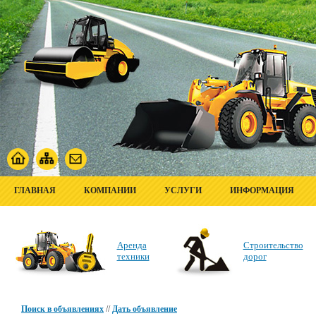
ГЛАВНАЯ
КОМПАНИИ
УСЛУГИ
ИНФОРМАЦИЯ
Аренда
Строительство
техники
дорог
Поиск в объявлениях
//
Дать объявление