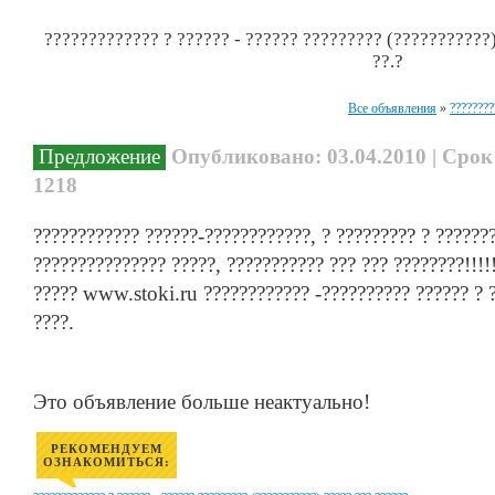
????????????? ? ?????? - ?????? ????????? (???????????)
??.?
Все объявления
»
????????
Предложение
Опубликовано: 03.04.2010 | Срок
1218
???????????? ??????-????????????, ? ????????? ? ????????
??????????????? ?????, ??????????? ??? ??? ????????!!!!
????? www.stoki.ru ???????????? -?????????? ?????? ? ?
????.
Это объявление больше неактуально!
РЕКОМЕНДУЕМ
ОЗНАКОМИТЬСЯ: