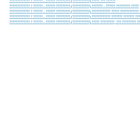
????????????? ? ?????? - ?????? ????????? (???????????) ????? ??? ??????
????????????? ? ?????? - ?????? ????????? (???????????) ??????? - ?????? ????????? ?????
????????????? ? ?????? - ?????? ????????? (???????????) ???????????? ?????.???????????? 
????????????? ? ?????? - ?????? ????????? (???????????) ???????????? ???????.??????? ??
????????????? ? ?????? - ?????? ????????? (???????????) ????? ?????????, ??? ????????? ??