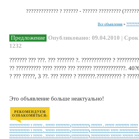
????????????? ? ?????? - ?????? ????????? (??????
Все объявления
»
????????
Предложение
Опубликовано: 09.04.2010 | Срок
1232
??????? ??? ???. ??? ??????? ?. ???????????? ? ????????
?? ?????????? ???? ????? ??? ?????? ?????????????. 40?
? ??? ?????, 3 ??. ??? ????? ? ???????.?????????? ? ??
Это объявление больше неактуально!
РЕКОМЕНДУЕМ
ОЗНАКОМИТЬСЯ:
????????????? ? ?????? - ?????? ????????? (???????????) ??????? - ?????? ????????? ?????
????????????? ? ?????? - ?????? ????????? (???????????) ???????????? ?????.???????????? 
????????????? ? ?????? - ?????? ????????? (???????????) ???????????? ???????.??????? ??