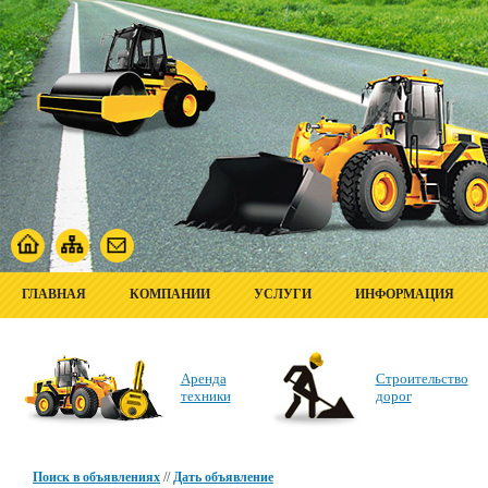
ГЛАВНАЯ
КОМПАНИИ
УСЛУГИ
ИНФОРМАЦИЯ
Аренда
Строительство
техники
дорог
Поиск в объявлениях
//
Дать объявление