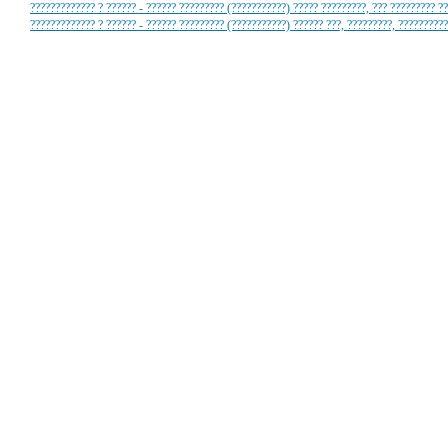
????????????? ? ?????? - ?????? ????????? (???????????) ????? ?????????, ??? ????????? ??
????????????? ? ?????? - ?????? ????????? (???????????) ?????? ???, ?????????, ?????????