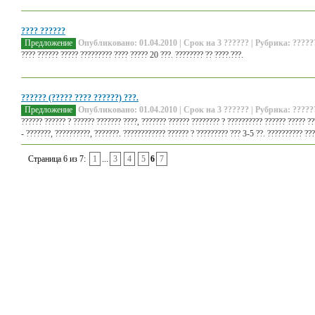
???? ??????
Предложение
Опубликовано: 01.04.2010 | Срок на 3 ?????? | Рубрика: ?????
???? ?????? ????? ????????? ???? ????? 20 ???. ???????? ?? ????.???.
?????? (????? ???? ??????) ???.
Предложение
Опубликовано: 01.04.2010 | Срок на 3 ?????? | Рубрика: ?????
?????? ?????? ? ?????? ??????? ????, ??????? ?????? ???????? ? ?????????? ?????? ????? ??
- ???????, ??????????, ???????. ???????????? ?????? ? ????????? ??? 3-5 ??. ?????????? ????
Страница 6 из 7:
1
...
3
4
5
6
7