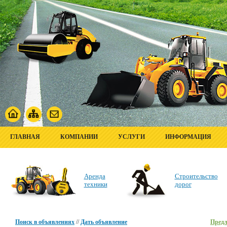
ГЛАВНАЯ
КОМПАНИИ
УСЛУГИ
ИНФОРМАЦИЯ
Аренда
Строительство
техники
дорог
Поиск в объявлениях
//
Дать объявление
Пред