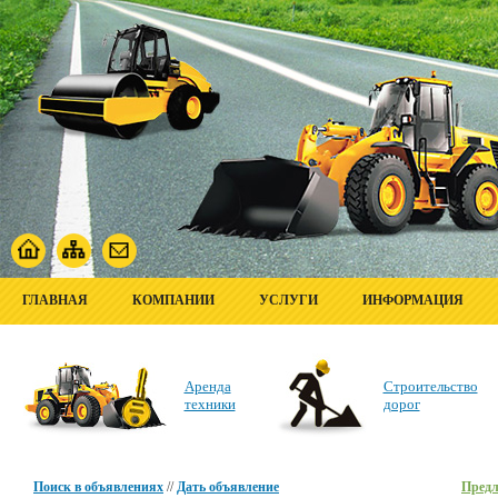
ГЛАВНАЯ
КОМПАНИИ
УСЛУГИ
ИНФОРМАЦИЯ
Аренда
Строительство
техники
дорог
Поиск в объявлениях
//
Дать объявление
Пред