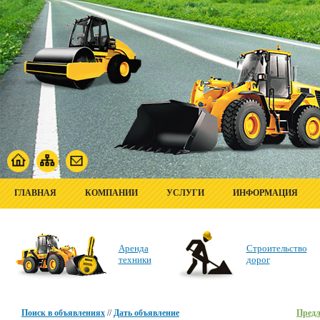
ГЛАВНАЯ
КОМПАНИИ
УСЛУГИ
ИНФОРМАЦИЯ
Аренда
Строительство
техники
дорог
Поиск в объявлениях
//
Дать объявление
Пред