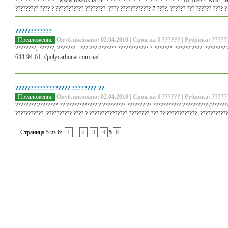
???????? ???????? www.rossokna.ru ?? ???????????? ??????????? ???? REHAU
????????? ???? ? ??????????? ????????. ???? ???????????? 7 ????. ?????? ??? ?????? ???? ? 
????????????
Предложение
Опубликовано: 02.04.2010 | Срок на 3 ?????? | Рубрика: ?????
????????, ??????, ??????? - ??? ??? ??????? ???????????? ? ???????. ?????? ????. ???????? 
644-94-61 ://polycarbonat.com.ua/
?????????????????? ????????-??
Предложение
Опубликовано: 02.04.2010 | Срок на 3 ?????? | Рубрика: ?????
???????? ????????-?? ???????????? ? ????????? ??????? ?? ??????????? ?????????? (???????
???????????, ?????????? ???? ? ??????????????? ???????? ??? ?? ????????????. ????????????
Страница 5 из 6:
1
...
2
3
4
5
6