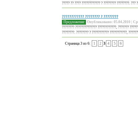
????? ?? ???? ???????????? ? ???????? ????????. ??? ?
???????????? ???????? ? ????????
Предложение
Опубликовано: 05.04.2010 | Ср
???????? ?????????????? ????????????, ??????? ??????
????????. ???????? ? ??????????? ???????????, ??????
Страница 3 из 6:
1
2
3
4
5
6