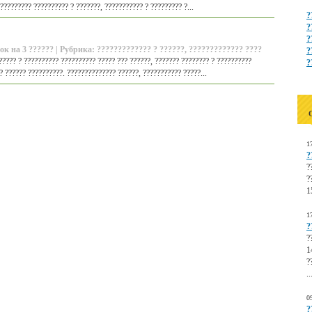
????????? ?????????? ? ???????, ??????????? ? ????????? ?...
?
?
?
ок на 3 ?????? | Рубрика: ????????????? ? ??????, ????????????? ????
?
???? ? ?????????? ?????????? ????? ??? ??????, ??????? ???????? ? ??????????
?
? ?????? ??????????. ?????????????? ??????, ??????????? ?????...
1
?
?
?
1
1
?
?
1
?
..
0
?