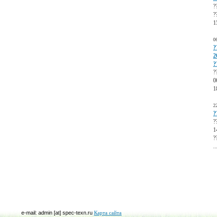
?
?
1
0
?
2
?
?
0
1
2
?
?
1
?
..
e-mail: admin [at] spec-texn.ru
Карта сайта