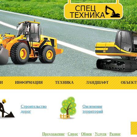
ГИ
ИНФОРМАЦИЯ
ТЕХНИКА
ЛАНДШАФТ
ОБЪЕК
Строительство
Озеленение
дорог
территорий
Предложение
·
Спрос
·
Обмен
·
Услуги
·
Разное