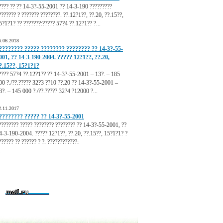
???? ?? ?? 14-3?-55-2001 ?? 14-3-190 ?????????
??????? ? ??????? ????????. ??.12?1??, ??.20, ??.15??,
5?1?1? ?? ???????:????? 57?4 ??.12?1?? ?...
6.06.2018
???????? ????? ???????? ???????? ?? 14-3?-55-
001, ?? 14-3-190-2004. ????? 12?1??, ??.20,
?.15??, 15?1?1?
???? 57?4 ??.12?1?? ?? 14-3?-55-2001 – 13?. – 185
00 ?./??.????? 32?3 ??10 ??.20 ?? 14-3?-55-2001 –
8?. – 145 000 ?./??.????? 32?4 ?12000 ?...
2.11.2017
???????? ????? ?? 14-3?-55-2001
???????? ????? ???????? ???????? ?? 14-3?-55-2001, ??
4-3-190-2004. ????? 12?1??, ??.20, ??.15??, 15?1?1? ?
?????? ?? ?????? ? ?. ????????????:
.