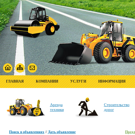
ГЛАВНАЯ
КОМПАНИИ
УСЛУГИ
ИНФОРМАЦИЯ
Аренда
Строительство
техники
дорог
Поиск в объявлениях
//
Дать объявление
Пред