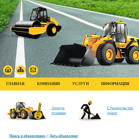
ГЛАВНАЯ
КОМПАНИИ
УСЛУГИ
ИНФОРМАЦИЯ
Аренда
Строительство
техники
дорог
Поиск в объявлениях
//
Дать объявление