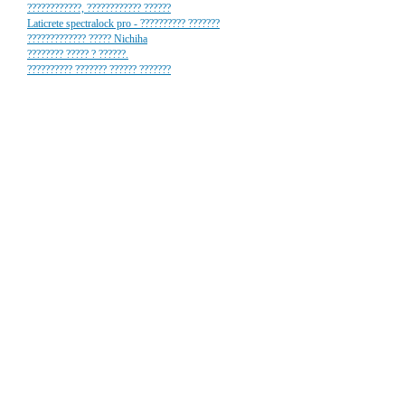
????????????, ???????????? ??????
Laticrete spectralock pro - ?????????? ???????
????????????? ????? Nichiha
???????? ????? ? ??????.
?????????? ??????? ?????? ???????