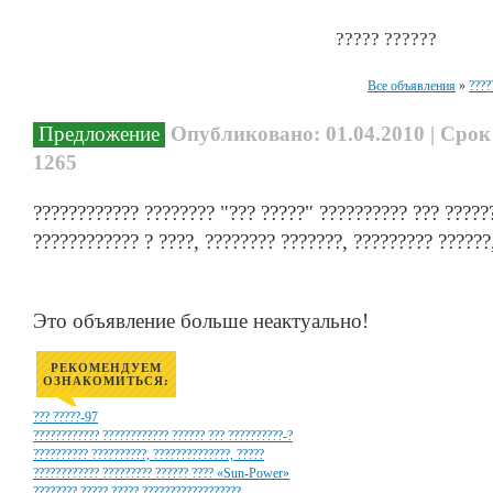
????? ??????
Все объявления
»
????
Предложение
Опубликовано: 01.04.2010 | Срок
1265
???????????? ???????? "??? ?????" ?????????? ??? ??????
???????????? ? ????, ???????? ???????, ????????? ??????
Это объявление больше неактуально!
РЕКОМЕНДУЕМ
ОЗНАКОМИТЬСЯ:
??? ?????-97
???????????? ???????????? ?????? ??? ??????????-?
?????????? ??????????, ??????????????, ?????
???????????? ????????? ?????? ???? «Sun-Power»
???????? ?????,?????,??????????????????