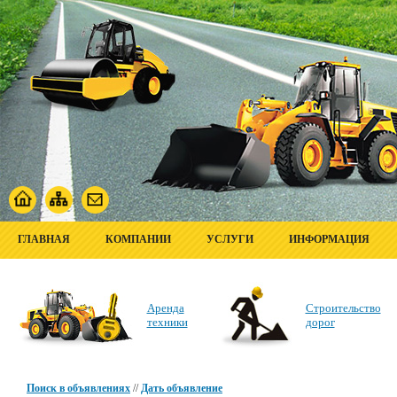
ГЛАВНАЯ
КОМПАНИИ
УСЛУГИ
ИНФОРМАЦИЯ
Аренда
Строительство
техники
дорог
Поиск в объявлениях
//
Дать объявление