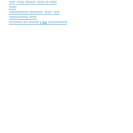
????, ????? ???????, ????? ?? ?????
?????
????????????? ?????????, ?????, ????
????????????? ?????
????????? ??? ??????? 1500 ?????????????