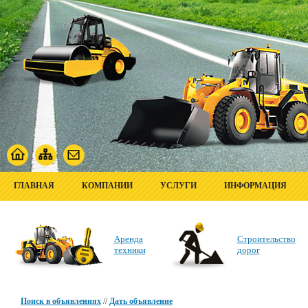
ГЛАВНАЯ
КОМПАНИИ
УСЛУГИ
ИНФОРМАЦИЯ
Аренда
Строительство
техники
дорог
Поиск в объявлениях
//
Дать объявление