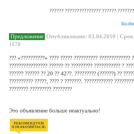
?????? ??????????????? ?????? ???????
Все объ
Предложение
Опубликовано: 03.04.2010 | Срок
1178
??? «??????????» ???? ????? ?????????? ????????????? ?
???????????????? ?????? ?? ????????? ??????????? ? ???
?????? ?????? ?? 20 ?? 42??. ????????? (??????) ?? ????
?????????? ?????, ???? ? ???????. ???????????? ????????
???????? ????????? ????????
Это объявление больше неактуально!
РЕКОМЕНДУЕМ
ОЗНАКОМИТЬСЯ: