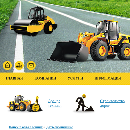
ГЛАВНАЯ
КОМПАНИИ
УСЛУГИ
ИНФОРМАЦИЯ
Аренда
Строительство
техники
дорог
Поиск в объявлениях
//
Дать объявление