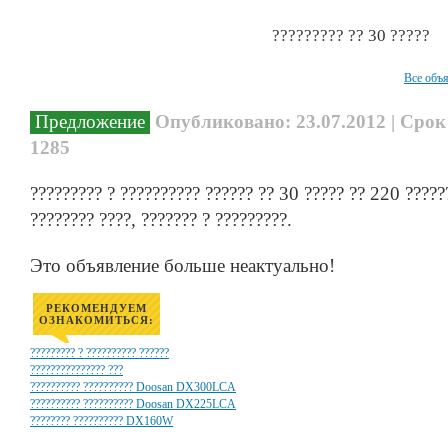
????????? ?? 30 ?????
Все объ
Предложение
Опубликовано: 23.07.2012 | Срок 
1285
????????? ? ?????????? ?????? ?? 30 ????? ?? 220 ??????
???????? ????, ??????? ? ?????????.
Это объявление больше неактуально!
РЕКОМЕНДУЕМ
ОЗНАКОМИТЬСЯ:
????????? ? ?????????? ??????
??????????????? ???
?????????? ?????????? Doosan DX300LCA
?????????? ?????????? Doosan DX225LCA
???????? ?????????? DX160W