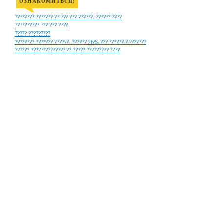
ОЗНАКОМИТЬСЯ:
???????? ??????? ?? ??? ??? ??????. ?????? ????
?????????? ??? ??? ????
????? ?????????
???????? ??????? ??????. ?????? 26% ??? ?????? ? ???????
?????? ?????????????? ?? ????? ????????? ????