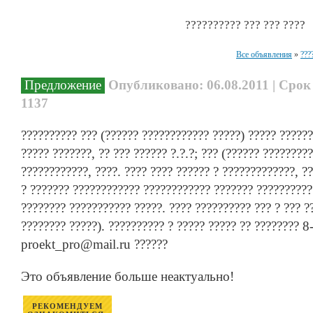
?????????? ??? ??? ????
Все объявления
»
???
Предложение
Опубликовано: 06.08.2011 | Срок
1137
?????????? ??? (?????? ???????????? ?????) ????? ???????
????? ???????, ?? ??? ?????? ?.?.?; ??? (?????? ????????
????????????, ????. ???? ???? ?????? ? ?????????????, ?
? ??????? ???????????? ???????????? ??????? ??????????
???????? ??????????? ?????. ???? ?????????? ??? ? ??? ?
???????? ?????). ?????????? ? ????? ????? ?? ???????? 
proekt_pro@mail.ru ??????
Это объявление больше неактуально!
РЕКОМЕНДУЕМ