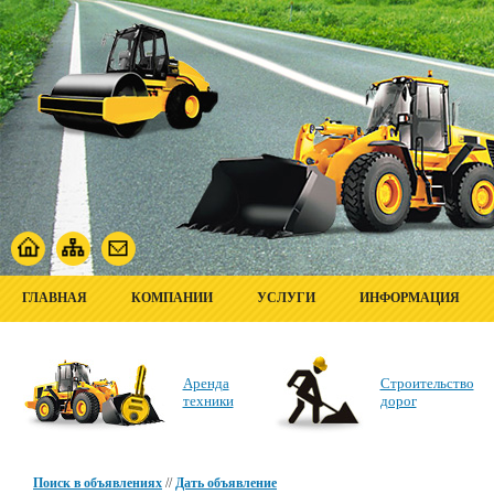
ГЛАВНАЯ
КОМПАНИИ
УСЛУГИ
ИНФОРМАЦИЯ
Аренда
Строительство
техники
дорог
Поиск в объявлениях
//
Дать объявление