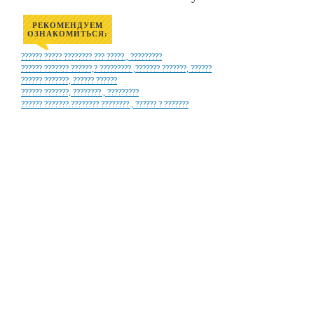
РЕКОМЕНДУЕМ
ОЗНАКОМИТЬСЯ:
?????? ????? ???????? ??? ?????., ?????????
?????? ??????? ??????,? ????????? ,??????? ???????, ??????
?????? ???????, ?????? ??????
?????? ???????, ????????., ?????????
?????? ???????.???????? ????????., ?????? ? ???????