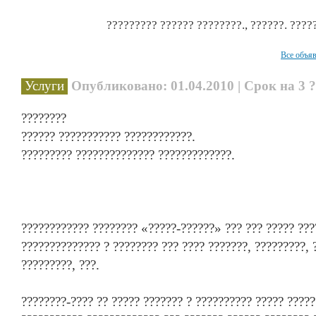
????????? ?????? ????????., ??????. ????
Все объя
Услуги
Опубликовано: 01.04.2010 | Срок на 3 
????????
?????? ??????????? ????????????.
????????? ?????????????? ?????????????.
???????????? ???????? «?????-??????» ??? ??? ????? ???
?????????????? ? ???????? ??? ???? ???????, ?????????, 
?????????, ???.
????????-???? ?? ????? ??????? ? ?????????? ????? ?????