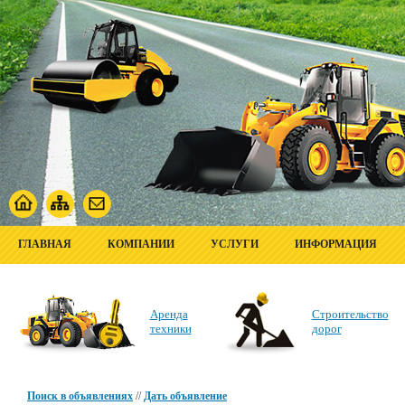
ГЛАВНАЯ
КОМПАНИИ
УСЛУГИ
ИНФОРМАЦИЯ
Аренда
Строительство
техники
дорог
Поиск в объявлениях
//
Дать объявление