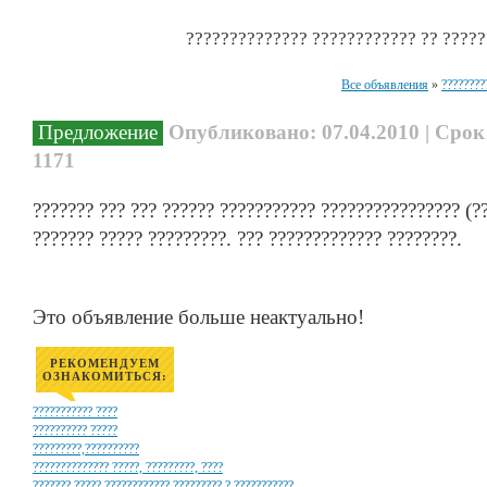
?????????????? ???????????? ?? ?????
Все объявления
»
????????
Предложение
Опубликовано: 07.04.2010 | Срок
1171
??????? ??? ??? ?????? ??????????? ???????????????? (?
??????? ????? ?????????. ??? ????????????? ????????.
Это объявление больше неактуально!
РЕКОМЕНДУЕМ
ОЗНАКОМИТЬСЯ:
??????????? ????
?????????? ?????
?????????,??????????
?????????????? ?????, ?????????, ????
??????? ????? ???????????? ????????? ? ???????????