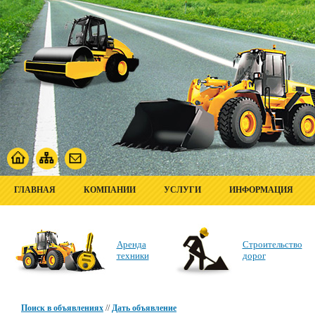
ГЛАВНАЯ
КОМПАНИИ
УСЛУГИ
ИНФОРМАЦИЯ
Аренда
Строительство
техники
дорог
Поиск в объявлениях
//
Дать объявление