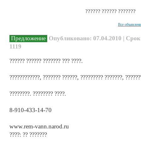
?????? ?????? ???????
Все объявлен
Предложение
Опубликовано: 07.04.2010 | Срок
1119
?????? ?????? ??????? ??? ????.
????????????, ??????? ??????, ????????? ???????, ??????
????????. ???????? ????.
8-910-433-14-70
www.rem-vann.narod.ru
????: ?? ???????