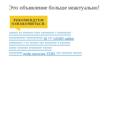
Это объявление больше неактуально!
РЕКОМЕНДУЕМ
ОЗНАКОМИТЬСЯ:
?????? ?? ??????? ???? ????????? ? ?????????
??????????? ??????????? 18 ??? 141605 pahlen
????????? ? ?? ?????? ??? ???????? ? ???????
????? ??????? ????????? ??????
????????? grohe eurowing 33585 ??? ??????? ??????