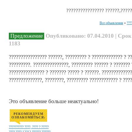
???????????????? ??????,?????
Все объявления
»
???
Предложение
Опубликовано: 07.04.2010 | Срок
1183
???????????????? ??????, ????????? ? ????????????? ? ??
?????????. ???????????????, ????????? ?????? ? ??????? 
??????????????? ? ??????? ????? ? ??????. ?????????????
??????????????, ????????, ????????? ???????????? ? ???
Это объявление больше неактуально!
РЕКОМЕНДУЕМ
ОЗНАКОМИТЬСЯ:
?????????? ????, ???? ? ?????