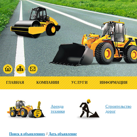
ГЛАВНАЯ
КОМПАНИИ
УСЛУГИ
ИНФОРМАЦИЯ
Аренда
Строительство
техники
дорог
Поиск в объявлениях
//
Дать объявление