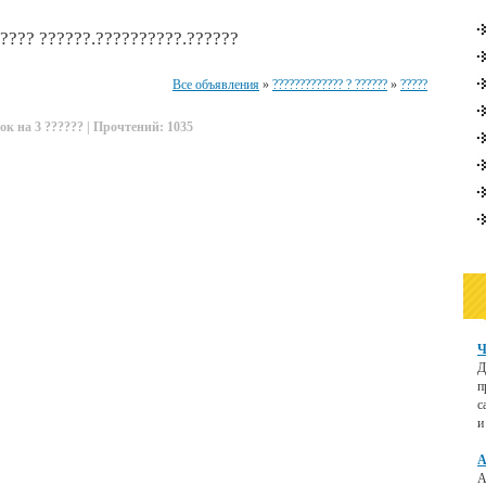
???? ??????.??????????.??????
Все объявления
»
????????????? ? ??????
»
?????
ок на 3 ?????? | Прочтений: 1035
Ч
Д
п
с
и
А
А