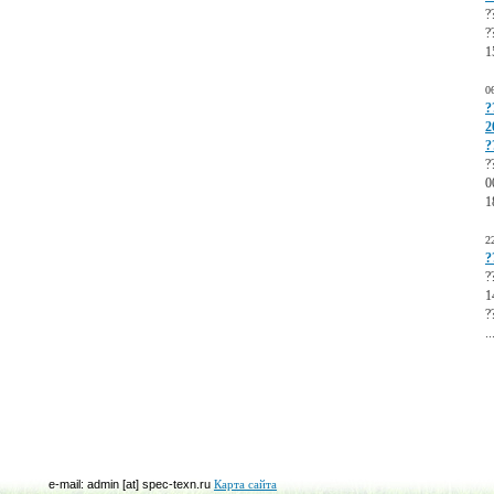
?
?
1
0
?
2
?
?
0
1
2
?
?
1
?
..
e-mail: admin [at] spec-texn.ru
Карта сайта