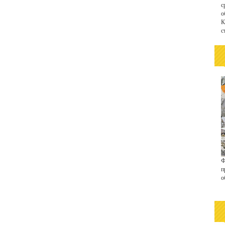
с
о
К
с
Ф
п
о