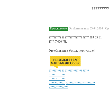
?????????
Предложение
Опубликовано: 05.04.2010 | Ср
?????????? ?? ?????????????? ?????.589-05-81.
????: 7 000 ???.
Это объявление больше неактуально!
РЕКОМЕНДУЕМ
ОЗНАКОМИТЬСЯ:
?????????? ?? ?????????????? ?????
?????? ?? ????
????? ??? ????
???? ???????? ,????????.?????? ? ???????
??????? ????????