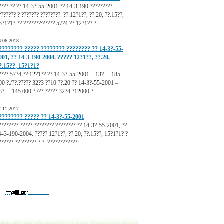
???? ?? ?? 14-3?-55-2001 ?? 14-3-190 ?????????
??????? ? ??????? ????????. ??.12?1??, ??.20, ??.15??,
5?1?1? ?? ???????:????? 57?4 ??.12?1?? ?...
6.06.2018
???????? ????? ???????? ???????? ?? 14-3?-55-
001, ?? 14-3-190-2004. ????? 12?1??, ??.20,
?.15??, 15?1?1?
???? 57?4 ??.12?1?? ?? 14-3?-55-2001 – 13?. – 185
00 ?./??.????? 32?3 ??10 ??.20 ?? 14-3?-55-2001 –
8?. – 145 000 ?./??.????? 32?4 ?12000 ?...
2.11.2017
???????? ????? ?? 14-3?-55-2001
???????? ????? ???????? ???????? ?? 14-3?-55-2001, ??
4-3-190-2004. ????? 12?1??, ??.20, ??.15??, 15?1?1? ?
?????? ?? ?????? ? ?. ????????????:
.