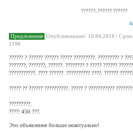
??????, ?????? ??????
Вс
Предложение
Опубликовано: 10.04.2010 | Срок
1190
?????? ? ?????? ?????? ????? ?????????. ????????? ? ??
???????, ???????, ??????. ???????? ? ????? ?????? ??????
???????????. ???? ??????. ?????????? ????. ?????? ?????
????? ?? ?????? ??????????. ????? ? ??????????? ???????
?????????.
????: 450 ???.
Это объявление больше неактуально!