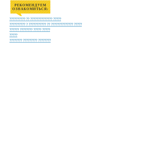
РЕКОМЕНДУЕМ
ОЗНАКОМИТЬСЯ:
?????????? ?? ?????????????? ?????
?????????? ? ??????????? ?? ?????????????? ?????
?????? ???????? ????? ?????
?????
???????? ????????? ????????