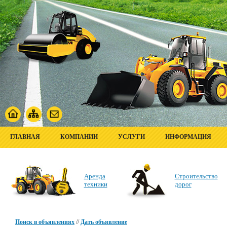
ГЛАВНАЯ
КОМПАНИИ
УСЛУГИ
ИНФОРМАЦИЯ
Аренда
Строительство
техники
дорог
Поиск в объявлениях
//
Дать объявление