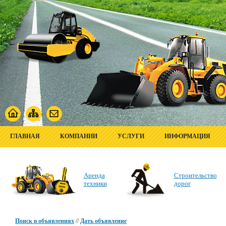
ГЛАВНАЯ
КОМПАНИИ
УСЛУГИ
ИНФОРМАЦИЯ
Аренда
Строительство
техники
дорог
Поиск в объявлениях
//
Дать объявление