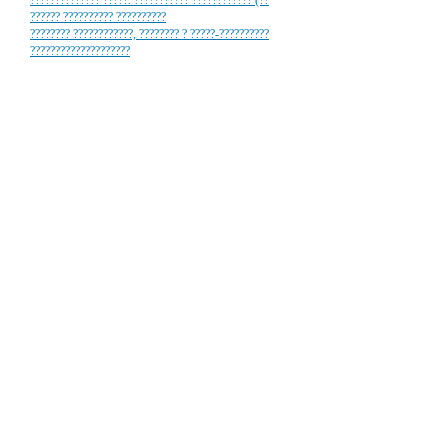
?????????????? ?????. ??????????? ???????????? (??
?????? ?????????? ??????????
???????? ????????????, ???????? ? ?????-??????????
????????????????????