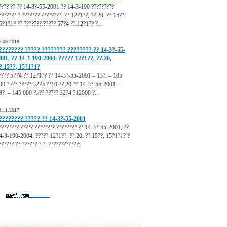
???? ?? ?? 14-3?-55-2001 ?? 14-3-190 ?????????
??????? ? ??????? ????????. ??.12?1??, ??.20, ??.15??,
5?1?1? ?? ???????:????? 57?4 ??.12?1?? ?...
6.06.2018
???????? ????? ???????? ???????? ?? 14-3?-55-
001, ?? 14-3-190-2004. ????? 12?1??, ??.20,
?.15??, 15?1?1?
???? 57?4 ??.12?1?? ?? 14-3?-55-2001 – 13?. – 185
00 ?./??.????? 32?3 ??10 ??.20 ?? 14-3?-55-2001 –
8?. – 145 000 ?./??.????? 32?4 ?12000 ?...
2.11.2017
???????? ????? ?? 14-3?-55-2001
???????? ????? ???????? ???????? ?? 14-3?-55-2001, ??
4-3-190-2004. ????? 12?1??, ??.20, ??.15??, 15?1?1? ?
?????? ?? ?????? ? ?. ????????????:
.