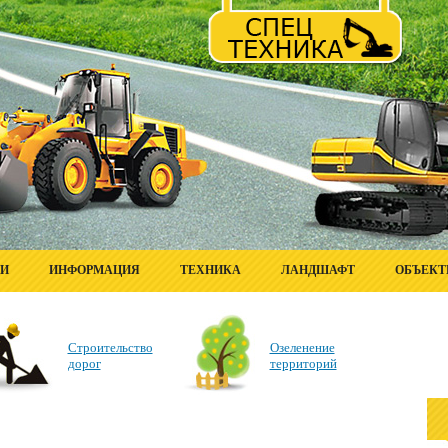
ГИ
ИНФОРМАЦИЯ
ТЕХНИКА
ЛАНДШАФТ
ОБЪЕК
Строительство
Озеленение
дорог
территорий