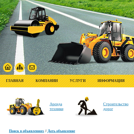
ГЛАВНАЯ
КОМПАНИИ
УСЛУГИ
ИНФОРМАЦИЯ
Аренда
Строительство
техники
дорог
Поиск в объявлениях
//
Дать объявление