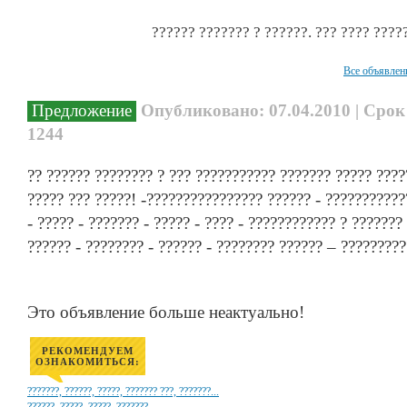
?????? ??????? ? ??????. ??? ???? ????
Все объявлен
Предложение
Опубликовано: 07.04.2010 | Срок
1244
?? ?????? ???????? ? ??? ??????????? ??????? ????? ????
????? ??? ?????! -???????????????? ?????? - ???????????
- ????? - ??????? - ????? - ???? - ???????????? ? ???????
?????? - ???????? - ?????? - ???????? ?????? – ????????
Это объявление больше неактуально!
РЕКОМЕНДУЕМ
ОЗНАКОМИТЬСЯ:
???????, ??????, ?????, ??????? ???, ???????...