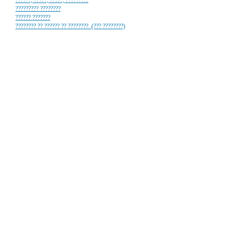
??????, ?????, ?????, ???????...
????????? ????????
?????? ???????
???????? ?? ?????? ?? ????????. (??? ????????)