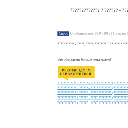
????????????? ? ?????? - ??
Спрос
Опубликовано: 03.04.2010 | Срок на 
????? ?????? - ?????, ?????, ???????? ? ?.?. ????? ???
Это объявление больше неактуально!
РЕКОМЕНДУЕМ
ОЗНАКОМИТЬСЯ:
????????????? ? ?????? - ????? ????????? (??????????
????????????? ? ?????? - ????? ????????? (??????????
????????????? ? ?????? - ????? ????????? (??????????
????????????? ? ?????? - ????? ????????? (?????????
????????????? ? ?????? - ????? ????????? (??????????