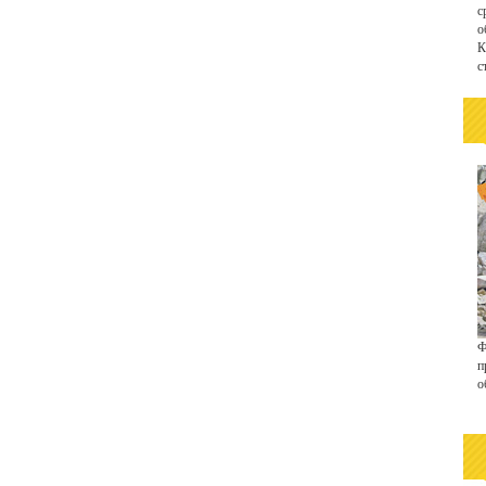
с
о
К
с
Ф
п
о