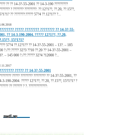
???? ?? ?? 14-3?-55-2001 ?? 14-3-190 ?????????
??????? ? ??????? ????????. ??.12?1??, ??.20, ??.15??,
5?1?1? ?? ???????:????? 57?4 ??.12?1?? ?...
6.06.2018
???????? ????? ???????? ???????? ?? 14-3?-55-
001, ?? 14-3-190-2004. ????? 12?1??, ??.20,
?.15??, 15?1?1?
???? 57?4 ??.12?1?? ?? 14-3?-55-2001 – 13?. – 185
00 ?./??.????? 32?3 ??10 ??.20 ?? 14-3?-55-2001 –
8?. – 145 000 ?./??.????? 32?4 ?12000 ?...
2.11.2017
???????? ????? ?? 14-3?-55-2001
???????? ????? ???????? ???????? ?? 14-3?-55-2001, ??
4-3-190-2004. ????? 12?1??, ??.20, ??.15??, 15?1?1? ?
?????? ?? ?????? ? ?. ????????????:
.