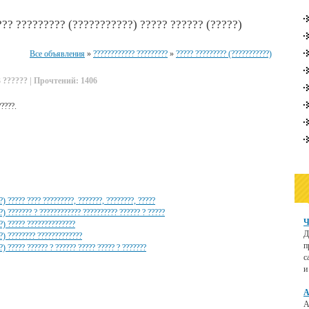
??? ????????? (???????????) ????? ?????? (?????)
Все объявления
»
???????????? ?????????
»
????? ????????? (???????????)
3 ?????? | Прочтений: 1406
?????.
?) ????? ???? ?????????, ???????, ????????, ?????
?) ??????? ? ???????????? ?????????? ?????? ? ?????
Ч
?) ????? ??????????????
Д
??) ???????? ?????????????
п
?) ????? ?????? ? ?????? ????? ????? ? ???????
с
и
А
А