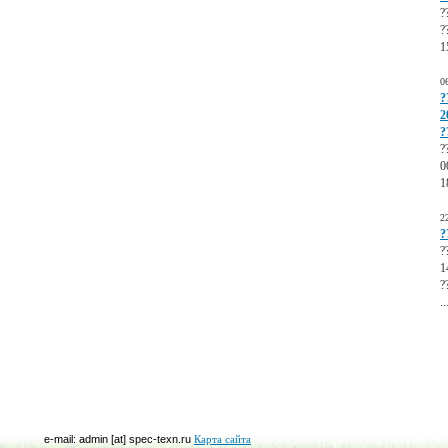
?
?
1
0
?
2
?
?
0
1
2
?
?
1
?
..
e-mail: admin [at] spec-texn.ru
Карта сайта